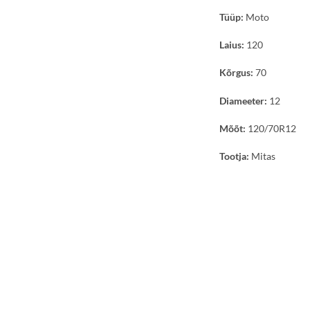
Tüüp:
Moto
Laius:
120
Kõrgus:
70
Diameeter:
12
Mõõt:
120/70R12
Tootja:
Mitas