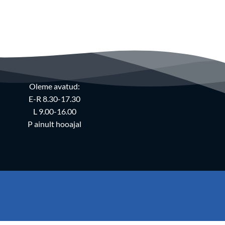
Oleme avatud:
E-R 8.30-17.30
L 9.00-16.00
P ainult hooajal