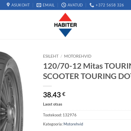
ASUKOHT
EMAIL
AVATUD
+372 5658 326
ESILEHT
/
MOTOREHVID
120/70-12 Mitas TOURI
SCOOTER TOURING DO
38.43
€
Laost otsas
Tootekood:
132976
Kategooria:
Motorehvid