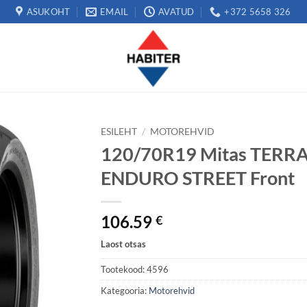
ASUKOHT
EMAIL
AVATUD
+372 5658 326
ESILEHT
/
MOTOREHVID
120/70R19 Mitas TERRA
ENDURO STREET Front
106.59
€
Laost otsas
Tootekood:
4596
Kategooria:
Motorehvid