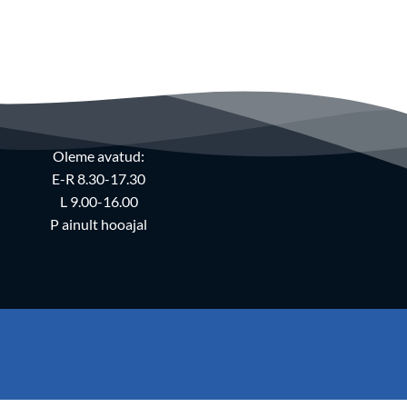
Oleme avatud:
E-R 8.30-17.30
L 9.00-16.00
P ainult hooajal