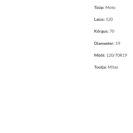
Tüüp:
Moto
Laius:
120
Kõrgus:
70
Diameeter:
19
Mõõt:
120/70R19
Tootja:
Mitas