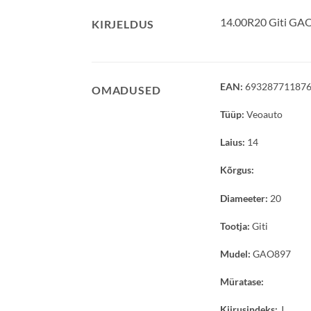
14.00R20 Giti GA
KIRJELDUS
EAN:
69328771187
OMADUSED
Tüüp:
Veoauto
Laius:
14
Kõrgus:
Diameeter:
20
Tootja:
Giti
Mudel:
GAO897
Müratase:
Kiirusindeks:
J