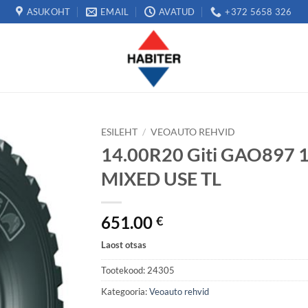
ASUKOHT
EMAIL
AVATUD
+372 5658 326
ESILEHT
/
VEOAUTO REHVID
14.00R20 Giti GAO897 1
MIXED USE TL
651.00
€
Laost otsas
Tootekood:
24305
Kategooria:
Veoauto rehvid