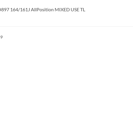
O897 164/161J AllPosition MIXED USE TL
69