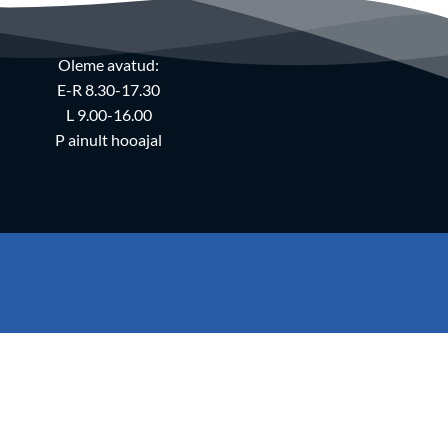
Oleme avatud:
E-R 8.30-17.30
L 9.00-16.00
P ainult hooajal