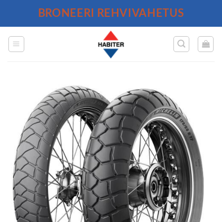
Skip
BRONEERI REHVIVAHETUS
to
content