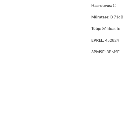
Haarduvus:
C
Müratase:
B 71dB
Tüüp:
Sõiduauto
EPREL:
452824
3PMSF:
3PMSF