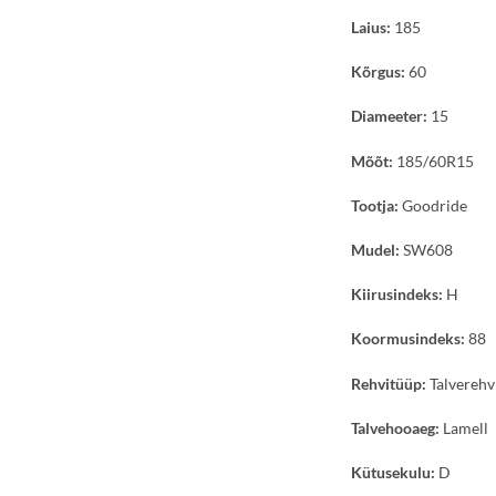
Laius:
185
Kõrgus:
60
Diameeter:
15
Mõõt:
185/60R15
Tootja:
Goodride
Mudel:
SW608
Kiirusindeks:
H
Koormusindeks:
88
Rehvitüüp:
Talverehv
Talvehooaeg:
Lamell
Kütusekulu:
D