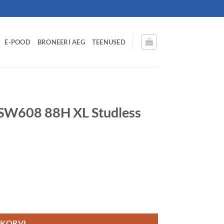
E-POOD
BRONEERI AEG
TEENUSED
W608 88H XL Studless
 DCB71 3PMSF kogus
 KORVI