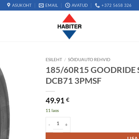
ASUKOHT
EMAIL
AVATUD
+372 5658 326
ESILEHT
/
SÕIDUAUTO REHVID
185/60R15 GOODRIDE S
DCB71 3PMSF
49.91
€
11 laos
185/60R15 GOODRIDE SW608 88H XL Studless
LISA