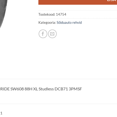
Tootekood:
14754
Kategooria:
Sõiduauto rehvid
IDE SW608 88H XL Studless DCB71 3PMSF
21