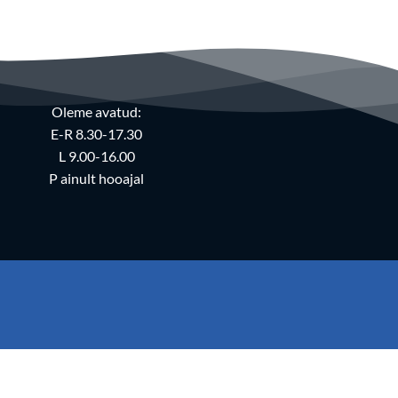
Oleme avatud:
E-R 8.30-17.30
L 9.00-16.00
P ainult hooajal