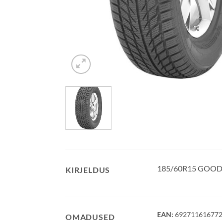
185/60R15 GOODR
KIRJELDUS
EAN:
69271161677
OMADUSED