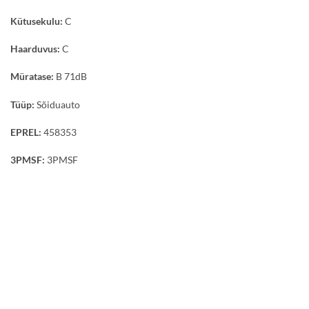
Kütusekulu:
C
Haarduvus:
C
Müratase:
B 71dB
Tüüp:
Sõiduauto
EPREL:
458353
3PMSF:
3PMSF