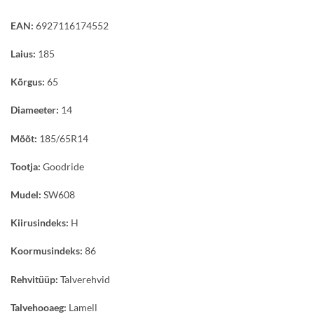
EAN:
6927116174552
Laius:
185
Kõrgus:
65
Diameeter:
14
Mõõt:
185/65R14
Tootja:
Goodride
Mudel:
SW608
Kiirusindeks:
H
Koormusindeks:
86
Rehvitüüp:
Talverehvid
Talvehooaeg:
Lamell