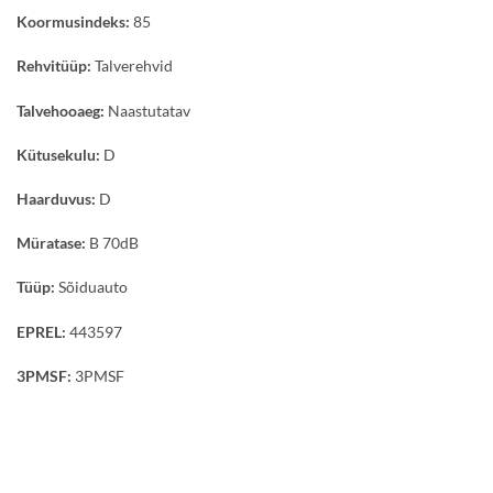
Koormusindeks:
85
Rehvitüüp:
Talverehvid
Talvehooaeg:
Naastutatav
Kütusekulu:
D
Haarduvus:
D
Müratase:
B 70dB
Tüüp:
Sõiduauto
EPREL:
443597
3PMSF:
3PMSF