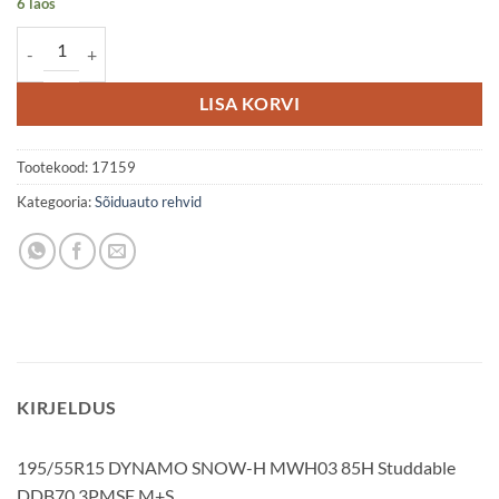
6 laos
195/55R15 DYNAMO SNOW-H MWH03 85H Studdable DDB70 3PM
LISA KORVI
Tootekood:
17159
Kategooria:
Sõiduauto rehvid
KIRJELDUS
195/55R15 DYNAMO SNOW-H MWH03 85H Studdable
DDB70 3PMSF M+S