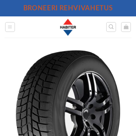
Skip
BRONEERI REHVIVAHETUS
to
content