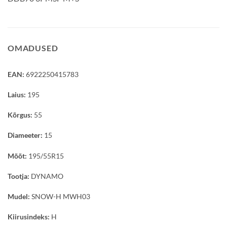
OMADUSED
EAN:
6922250415783
Laius:
195
Kõrgus:
55
Diameeter:
15
Mõõt:
195/55R15
Tootja:
DYNAMO
Mudel:
SNOW-H MWH03
Kiirusindeks:
H