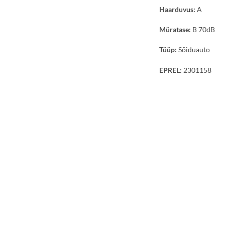
Haarduvus:
A
Müratase:
B 70dB
Tüüp:
Sõiduauto
EPREL:
2301158