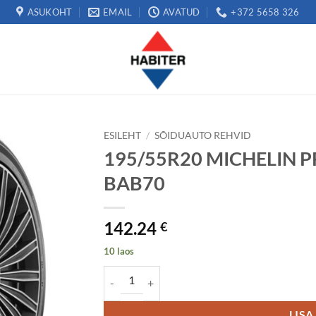
ASUKOHT
EMAIL
AVATUD
+372 5658 326
ESILEHT
/
SÕIDUAUTO REHVID
195/55R20 MICHELIN P
BAB70
142.24
€
10 laos
195/55R20 MICHELIN PRIMACY 5 95H XL RP B
LISA