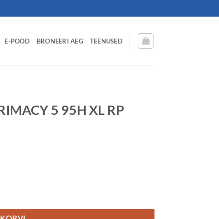
E-POOD
BRONEERI AEG
TEENUSED
RIMACY 5 95H XL RP
AB70 kogus
 KORVI