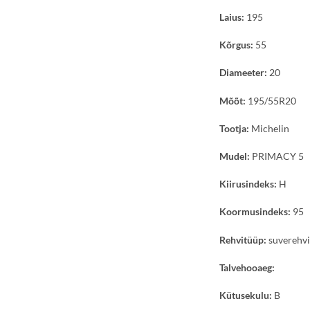
Laius:
195
Kõrgus:
55
Diameeter:
20
Mõõt:
195/55R20
Tootja:
Michelin
Mudel:
PRIMACY 5
Kiirusindeks:
H
Koormusindeks:
95
Rehvitüüp:
suverehv
Talvehooaeg:
Kütusekulu:
B