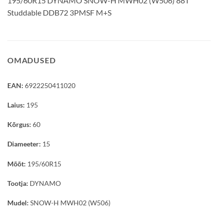
195/60R15 DYNAMO SNOW-H MWH02 (W506) 88T
Studdable DDB72 3PMSF M+S
OMADUSED
EAN:
6922250411020
Laius:
195
Kõrgus:
60
Diameeter:
15
Mõõt:
195/60R15
Tootja:
DYNAMO
Mudel:
SNOW-H MWH02 (W506)