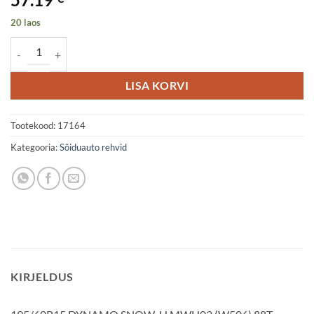
20 laos
195/60R15 DYNAMO SNOW-H MWH02 (W506) 88T Studdable DDB
LISA KORVI
Tootekood:
17164
Kategooria:
Sõiduauto rehvid
KIRJELDUS