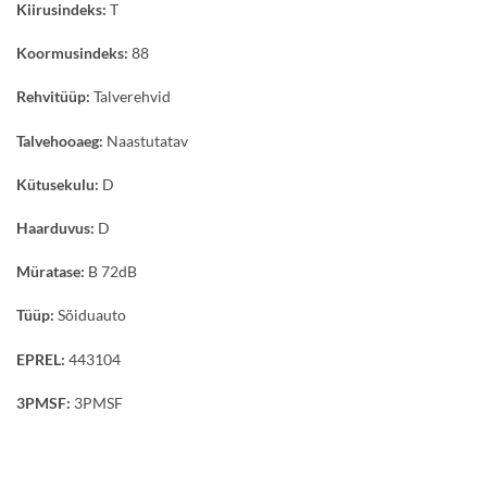
Kiirusindeks:
T
Koormusindeks:
88
Rehvitüüp:
Talverehvid
Talvehooaeg:
Naastutatav
Kütusekulu:
D
Haarduvus:
D
Müratase:
B 72dB
Tüüp:
Sõiduauto
EPREL:
443104
3PMSF:
3PMSF