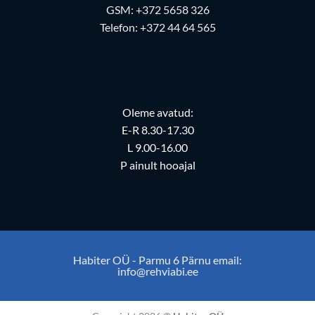
GSM:
+372 5658 326
Telefon:
+372 44 64 565
Oleme avatud:
E-R 8.30-17.30
L 9.00-16.00
P ainult hooajal
Habiter OÜ - Parmu 6 Pärnu email:
info@rehviabi.ee