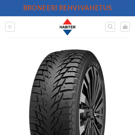
Skip
BRONEERI REHVIVAHETUS
to
content