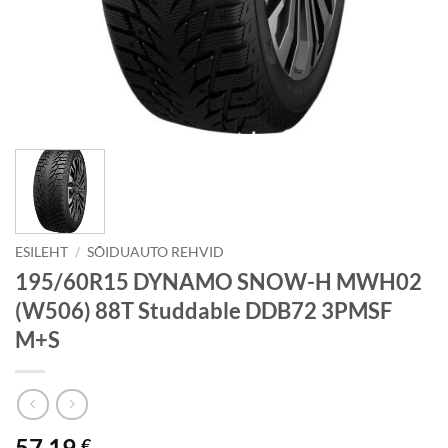
ESILEHT
/
SÕIDUAUTO REHVID
195/60R15 DYNAMO SNOW-H MWH02
(W506) 88T Studdable DDB72 3PMSF
M+S
57.19
€