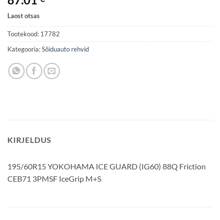
Laost otsas
Tootekood:
17782
Kategooria:
Sõiduauto rehvid
KIRJELDUS
195/60R15 YOKOHAMA ICE GUARD (IG60) 88Q Friction
CEB71 3PMSF IceGrip M+S