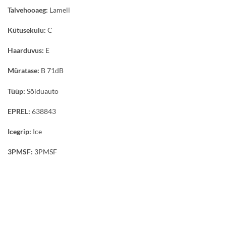
Talvehooaeg:
Lamell
Kütusekulu:
C
Haarduvus:
E
Müratase:
B 71dB
Tüüp:
Sõiduauto
EPREL:
638843
Icegrip:
Ice
3PMSF:
3PMSF