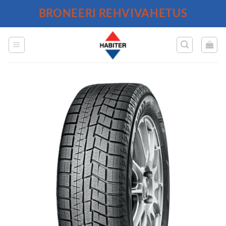
Skip
BRONEERI REHVIVAHETUS
to
content