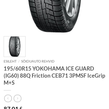
ESILEHT
/
SÕIDUAUTO REHVID
195/60R15 YOKOHAMA ICE GUARD
(IG60) 88Q Friction CEB71 3PMSF IceGrip
M+S
87.01
€