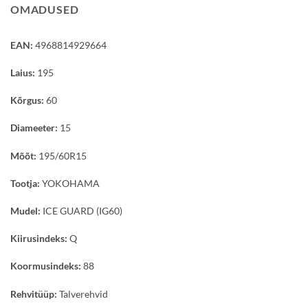
OMADUSED
EAN:
4968814929664
Laius:
195
Kõrgus:
60
Diameeter:
15
Mõõt:
195/60R15
Tootja:
YOKOHAMA
Mudel:
ICE GUARD (IG60)
Kiirusindeks:
Q
Koormusindeks:
88
Rehvitüüp:
Talverehvid