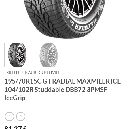
ESILEHT
/
KAUBIKU REHVID
195/70R15C GT RADIAL MAXMILER ICE
104/102R Studdable DBB72 3PMSF
IceGrip
81.37
€