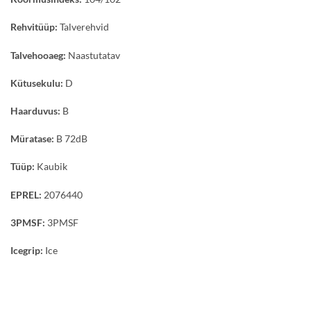
Rehvitüüp:
Talverehvid
Talvehooaeg:
Naastutatav
Kütusekulu:
D
Haarduvus:
B
Müratase:
B 72dB
Tüüp:
Kaubik
EPREL:
2076440
3PMSF:
3PMSF
Icegrip:
Ice