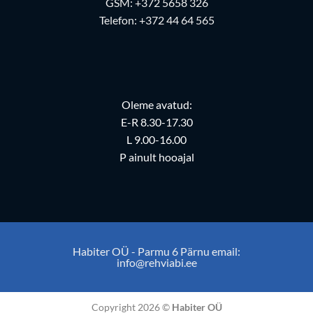
GSM:
+372 5658 326
Telefon:
+372 44 64 565
Oleme avatud:
E-R 8.30-17.30
L 9.00-16.00
P ainult hooajal
Habiter OÜ - Parmu 6 Pärnu email:
info@rehviabi.ee
Copyright 2026 ©
Habiter OÜ