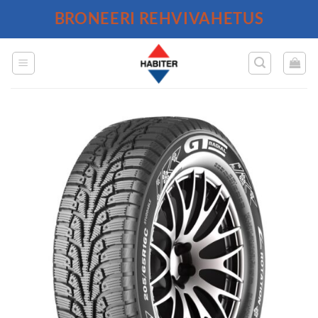
Skip
BRONEERI REHVIVAHETUS
to
content