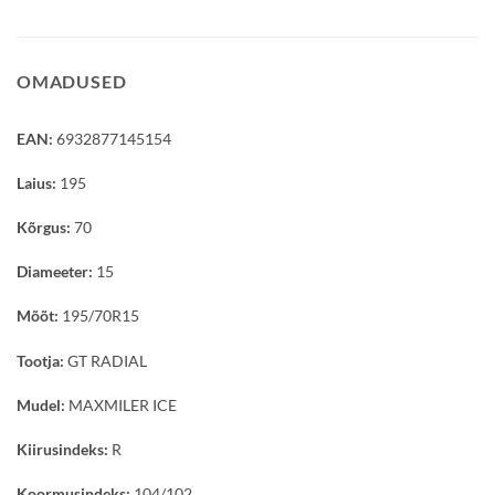
OMADUSED
EAN:
6932877145154
Laius:
195
Kõrgus:
70
Diameeter:
15
Mõõt:
195/70R15
Tootja:
GT RADIAL
Mudel:
MAXMILER ICE
Kiirusindeks:
R
Koormusindeks:
104/102