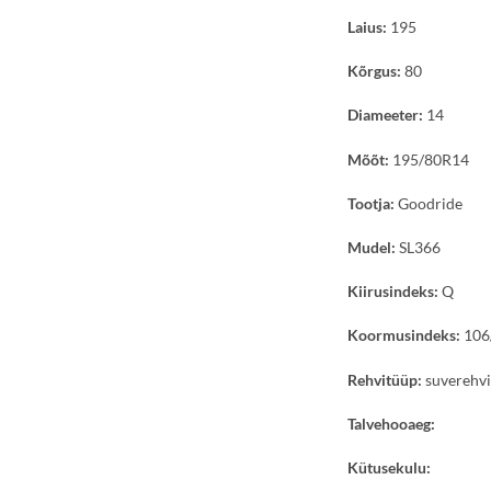
Laius:
195
Kõrgus:
80
Diameeter:
14
Mõõt:
195/80R14
Tootja:
Goodride
Mudel:
SL366
Kiirusindeks:
Q
Koormusindeks:
106
Rehvitüüp:
suverehv
Talvehooaeg:
Kütusekulu: