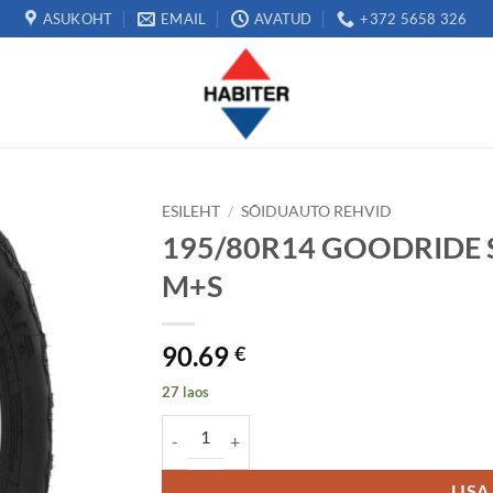
ASUKOHT
EMAIL
AVATUD
+372 5658 326
ESILEHT
/
SÕIDUAUTO REHVID
195/80R14 GOODRIDE 
M+S
90.69
€
27 laos
195/80R14 GOODRIDE SL366 106/104Q OWL M
LISA