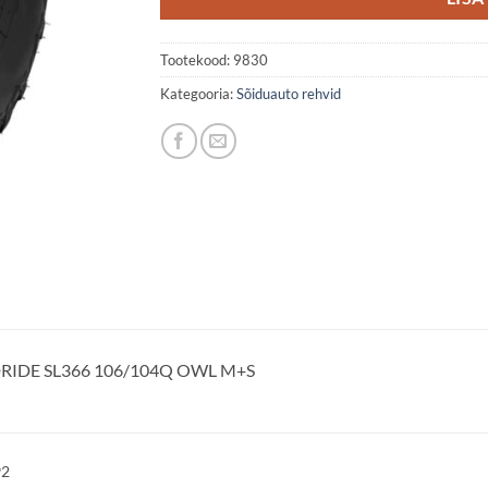
Tootekood:
9830
Kategooria:
Sõiduauto rehvid
RIDE SL366 106/104Q OWL M+S
92