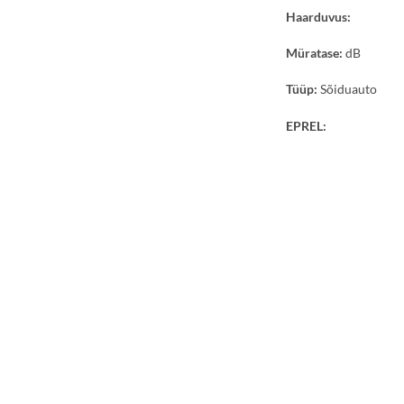
Haarduvus:
Müratase:
dB
Tüüp:
Sõiduauto
EPREL: