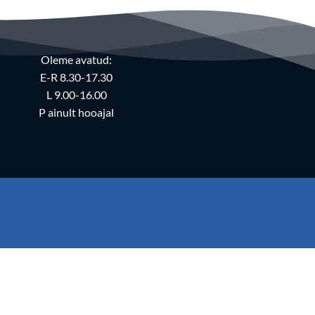
Oleme avatud:
E-R 8.30-17.30
L 9.00-16.00
P ainult hooajal