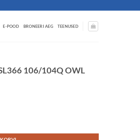
E-POOD
BRONEERI AEG
TEENUSED
SL366 106/104Q OWL
+S kogus
 KORVI