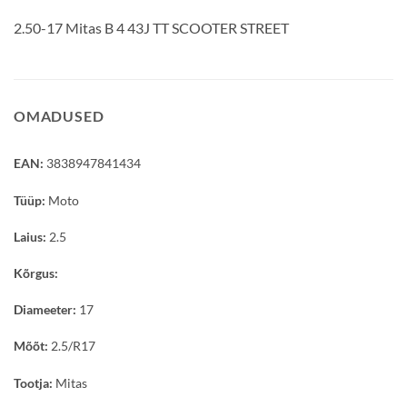
2.50-17 Mitas B 4 43J TT SCOOTER STREET
OMADUSED
EAN:
3838947841434
Tüüp:
Moto
Laius:
2.5
Kõrgus:
Diameeter:
17
Mõõt:
2.5/R17
Tootja:
Mitas