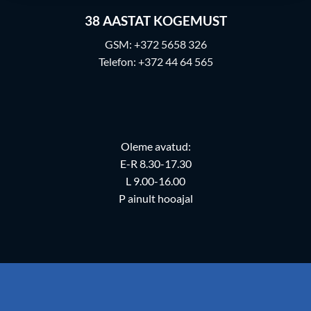
38
AASTAT KOGEMUST
GSM:
+372 5658 326
Telefon:
+372 44 64 565
Oleme avatud:
E-R 8.30-17.30
L 9.00-16.00
P ainult hooajal
Habiter OÜ - Parmu 6 Pärnu email:
info@rehviabi.ee