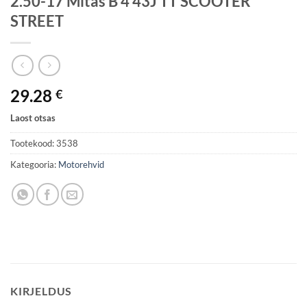
2.50-17 Mitas B 4 43J TT SCOOTER
STREET
29.28
€
Laost otsas
Tootekood:
3538
Kategooria:
Motorehvid
KIRJELDUS