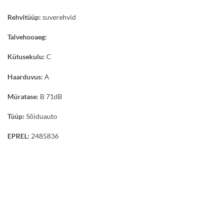
Rehvitüüp:
suverehvid
Talvehooaeg:
Kütusekulu:
C
Haarduvus:
A
Müratase:
B 71dB
Tüüp:
Sõiduauto
EPREL:
2485836