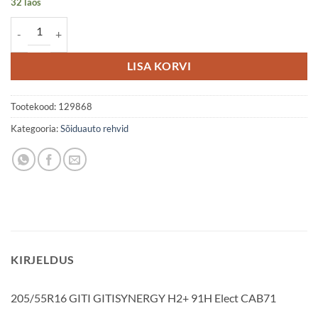
32 laos
205/55R16 GITI GITISYNERGY H2+ 91H Elect CAB71 kogus
LISA KORVI
Tootekood:
129868
Kategooria:
Sõiduauto rehvid
KIRJELDUS
205/55R16 GITI GITISYNERGY H2+ 91H Elect CAB71