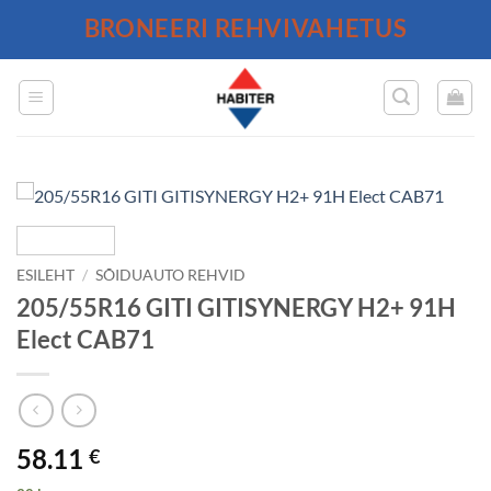
Skip
BRONEERI REHVIVAHETUS
to
content
ESILEHT
/
SÕIDUAUTO REHVID
205/55R16 GITI GITISYNERGY H2+ 91H
Elect CAB71
58.11
€