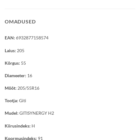
OMADUSED
EAN:
6932877158574
Laius:
205
Kõrgus:
55
Diameeter:
16
Mõõt:
205/55R16
Tootja:
Giti
Mudel:
GITISYNERGY H2
Kiirusindeks:
H
Koormusindeks:
91