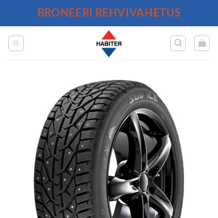
Skip
BRONEERI REHVIVAHETUS
to
content