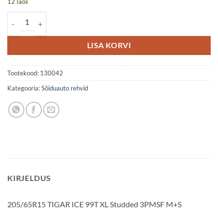
12 laos
205/65R15 TIGAR ICE 99T XL Studded 3PMSF M+S kogus
LISA KORVI
Tootekood:
130042
Kategooria:
Sõiduauto rehvid
KIRJELDUS
205/65R15 TIGAR ICE 99T XL Studded 3PMSF M+S