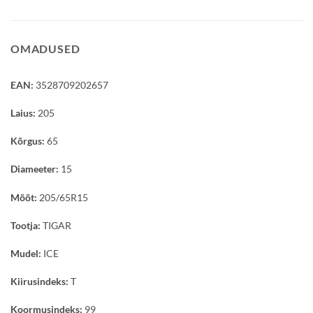
OMADUSED
EAN:
3528709202657
Laius:
205
Kõrgus:
65
Diameeter:
15
Mõõt:
205/65R15
Tootja:
TIGAR
Mudel:
ICE
Kiirusindeks:
T
Koormusindeks:
99