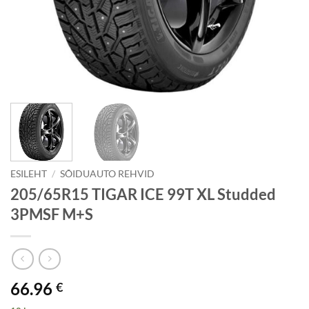
ESILEHT
/
SÕIDUAUTO REHVID
205/65R15 TIGAR ICE 99T XL Studded
3PMSF M+S
66.96
€