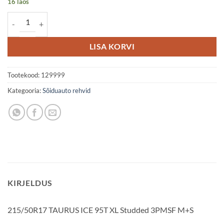
16 laos
215/50R17 TAURUS ICE 95T XL Studded 3PMSF M+S kogus
LISA KORVI
Tootekood:
129999
Kategooria:
Sõiduauto rehvid
KIRJELDUS
215/50R17 TAURUS ICE 95T XL Studded 3PMSF M+S