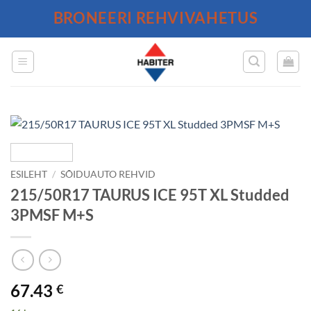
Skip
BRONEERI REHVIVAHETUS
to
content
ESILEHT
/
SÕIDUAUTO REHVID
215/50R17 TAURUS ICE 95T XL Studded
3PMSF M+S
67.43
€