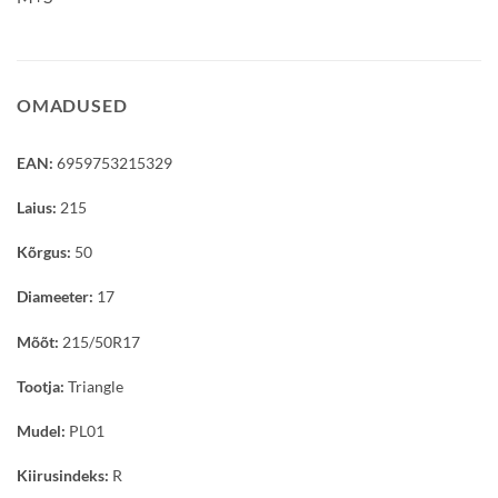
OMADUSED
EAN:
6959753215329
Laius:
215
Kõrgus:
50
Diameeter:
17
Mõõt:
215/50R17
Tootja:
Triangle
Mudel:
PL01
Kiirusindeks:
R