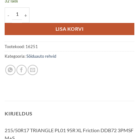
32 laos
215/50R17 TRIANGLE PL01 95R XL Friction DDB72 3PMSF M+S kog
LISA KORVI
Tootekood:
16251
Kategooria:
Sõiduauto rehvid
KIRJELDUS
215/50R17 TRIANGLE PL01 95R XL Friction DDB72 3PMSF
M+S