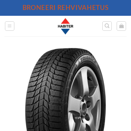
Skip
BRONEERI REHVIVAHETUS
to
content