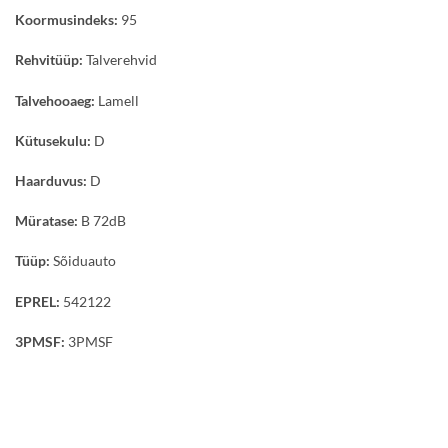
Koormusindeks:
95
Rehvitüüp:
Talverehvid
Talvehooaeg:
Lamell
Kütusekulu:
D
Haarduvus:
D
Müratase:
B 72dB
Tüüp:
Sõiduauto
EPREL:
542122
3PMSF:
3PMSF