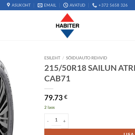
ASUKOHT
EMAIL
AVATUD
+372 5658 326
ESILEHT
/
SÕIDUAUTO REHVID
215/50R18 SAILUN ATR
CAB71
79.73
€
2 laos
215/50R18 SAILUN ATREZZO ELITE2 92W RP C
LISA