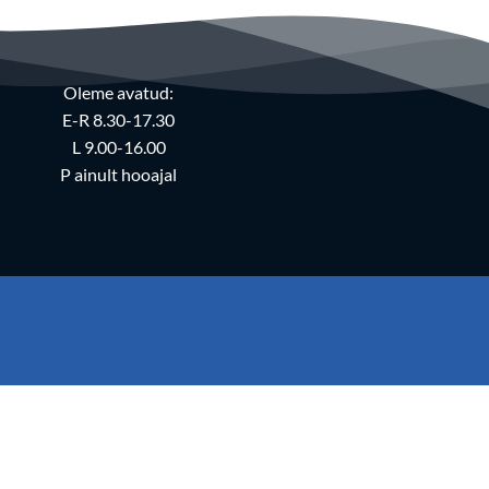
Oleme avatud:
E-R 8.30-17.30
L 9.00-16.00
P ainult hooajal