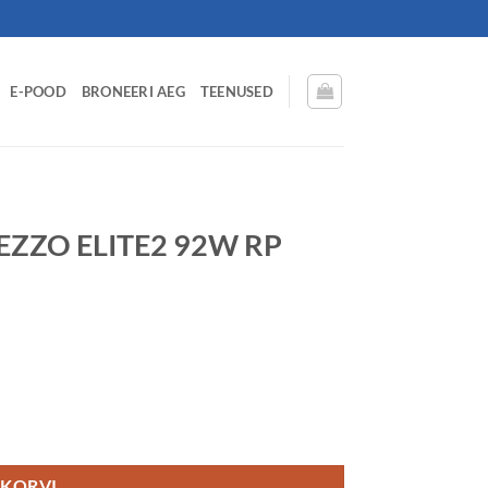
E-POOD
BRONEERI AEG
TEENUSED
EZZO ELITE2 92W RP
AB71 kogus
 KORVI