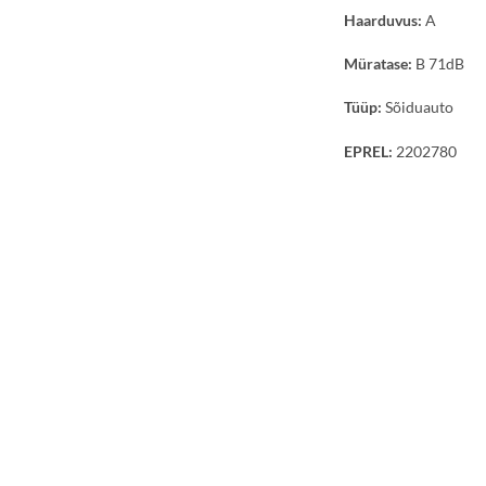
Haarduvus:
A
Müratase:
B 71dB
Tüüp:
Sõiduauto
EPREL:
2202780