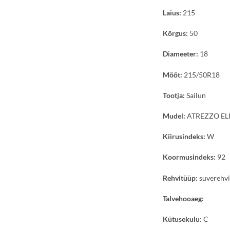
Laius:
215
Kõrgus:
50
Diameeter:
18
Mõõt:
215/50R18
Tootja:
Sailun
Mudel:
ATREZZO EL
Kiirusindeks:
W
Koormusindeks:
92
Rehvitüüp:
suverehv
Talvehooaeg:
Kütusekulu:
C