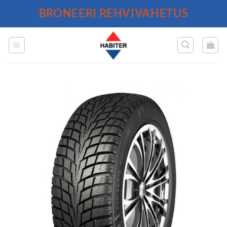
Skip
BRONEERI REHVIVAHETUS
to
content