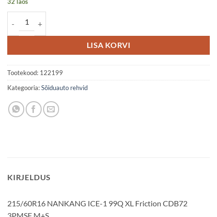
32 laos
215/60R16 NANKANG ICE-1 99Q XL Friction CDB72 3PMSF M+S ko
LISA KORVI
Tootekood:
122199
Kategooria:
Sõiduauto rehvid
KIRJELDUS
215/60R16 NANKANG ICE-1 99Q XL Friction CDB72
3PMSF M+S