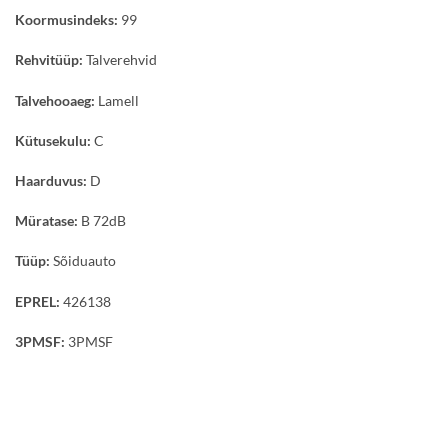
Koormusindeks:
99
Rehvitüüp:
Talverehvid
Talvehooaeg:
Lamell
Kütusekulu:
C
Haarduvus:
D
Müratase:
B 72dB
Tüüp:
Sõiduauto
EPREL:
426138
3PMSF:
3PMSF