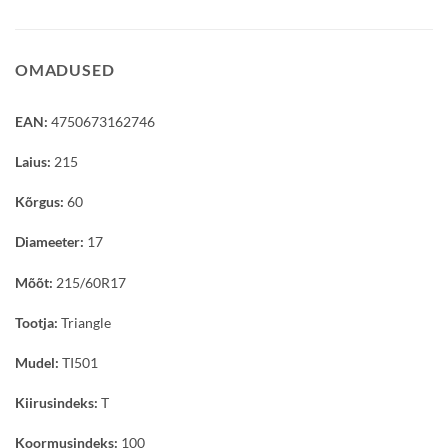
OMADUSED
EAN:
4750673162746
Laius:
215
Kõrgus:
60
Diameeter:
17
Mõõt:
215/60R17
Tootja:
Triangle
Mudel:
TI501
Kiirusindeks:
T
Koormusindeks:
100