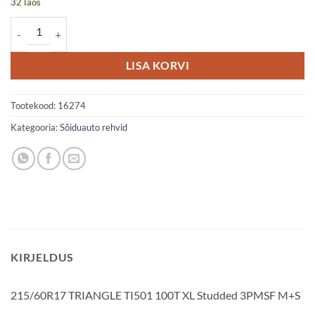
32 laos
215/60R17 TRIANGLE TI501 100T XL Studded 3PMSF M+S kogus
LISA KORVI
Tootekood:
16274
Kategooria:
Sõiduauto rehvid
KIRJELDUS
215/60R17 TRIANGLE TI501 100T XL Studded 3PMSF M+S