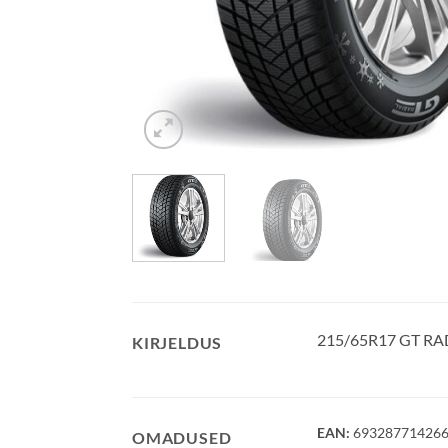
215/65R17 GT RA
KIRJELDUS
EAN:
69328771426
OMADUSED