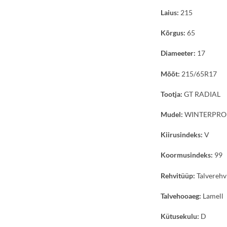
Laius:
215
Kõrgus:
65
Diameeter:
17
Mõõt:
215/65R17
Tootja:
GT RADIAL
Mudel:
WINTERPRO 
Kiirusindeks:
V
Koormusindeks:
99
Rehvitüüp:
Talverehv
Talvehooaeg:
Lamell
Kütusekulu:
D