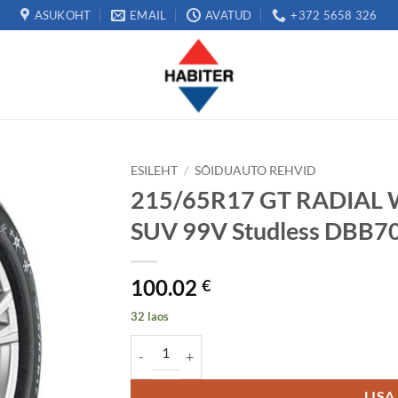
ASUKOHT
EMAIL
AVATUD
+372 5658 326
ESILEHT
/
SÕIDUAUTO REHVID
215/65R17 GT RADIAL
SUV 99V Studless DBB7
100.02
€
32 laos
215/65R17 GT RADIAL WINTERPRO 2 SPORT SU
LISA