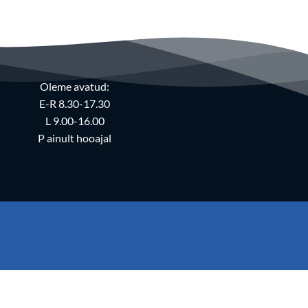
Oleme avatud:
E-R 8.30-17.30
L 9.00-16.00
P ainult hooajal