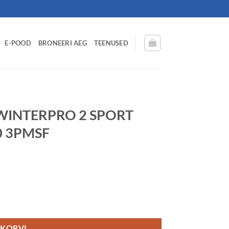
E-POOD
BRONEERI AEG
TEENUSED
 WINTERPRO 2 SPORT
0 3PMSF
V 99V Studless DBB70 3PMSF kogus
 KORVI