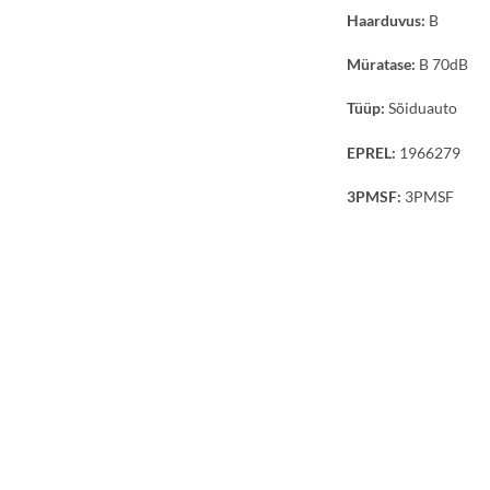
Haarduvus:
B
Müratase:
B 70dB
Tüüp:
Sõiduauto
EPREL:
1966279
3PMSF:
3PMSF