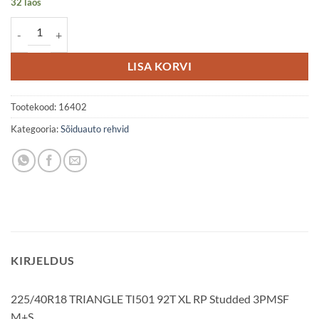
32 laos
225/40R18 TRIANGLE TI501 92T XL RP Studded 3PMSF M+S kogus
LISA KORVI
Tootekood:
16402
Kategooria:
Sõiduauto rehvid
KIRJELDUS
225/40R18 TRIANGLE TI501 92T XL RP Studded 3PMSF
M+S