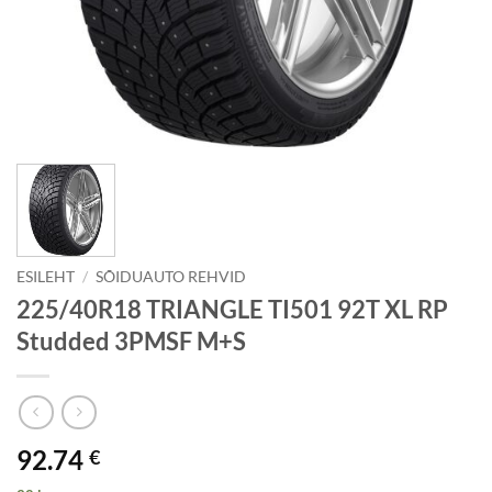
ESILEHT
/
SÕIDUAUTO REHVID
225/40R18 TRIANGLE TI501 92T XL RP
Studded 3PMSF M+S
92.74
€