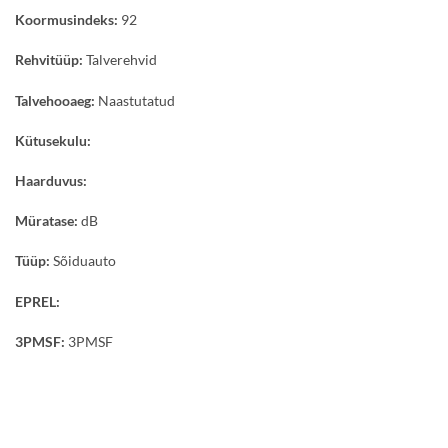
Koormusindeks:
92
Rehvitüüp:
Talverehvid
Talvehooaeg:
Naastutatud
Kütusekulu:
Haarduvus:
Müratase:
dB
Tüüp:
Sõiduauto
EPREL:
3PMSF:
3PMSF