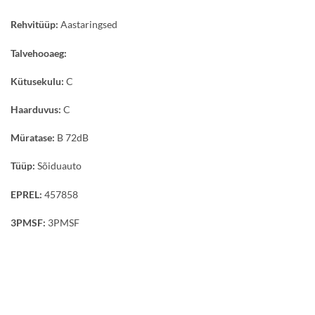
Rehvitüüp:
Aastaringsed
Talvehooaeg:
Kütusekulu:
C
Haarduvus:
C
Müratase:
B 72dB
Tüüp:
Sõiduauto
EPREL:
457858
3PMSF:
3PMSF