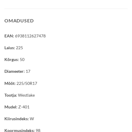
OMADUSED
EAN:
6938112627478
Laius:
225
Kõrgus:
50
Diameeter:
17
Mõõt:
225/50R17
Tootja:
Westlake
Mudel:
Z-401
Kiirusindeks:
W
Koormusindeks:
98