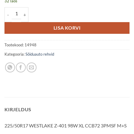
32 laos
225/50R17 WESTLAKE Z-401 98W XL CCB72 3PMSF M+S kogus
LISA KORVI
Tootekood:
14948
Kategooria:
Sõiduauto rehvid
KIRJELDUS
225/50R17 WESTLAKE Z-401 98W XL CCB72 3PMSF M+S