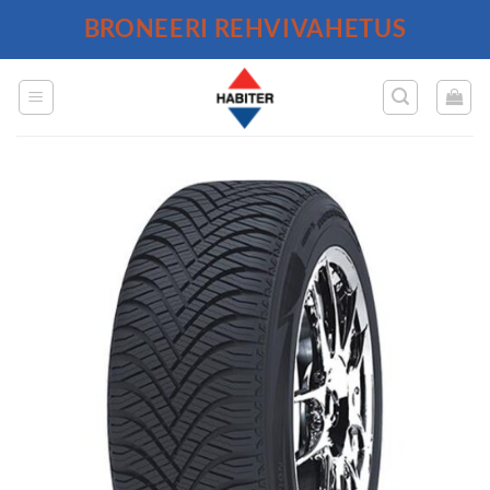
Skip
BRONEERI REHVIVAHETUS
to
content