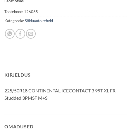
Laost otsas
Tootekood:
126065
Kategooria:
Sõiduauto rehvid
KIRJELDUS
225/50R18 CONTINENTAL ICECONTACT 3 99T XL FR
Studded 3PMSF M+S
OMADUSED