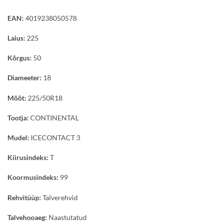
EAN:
4019238050578
Laius:
225
Kõrgus:
50
Diameeter:
18
Mõõt:
225/50R18
Tootja:
CONTINENTAL
Mudel:
ICECONTACT 3
Kiirusindeks:
T
Koormusindeks:
99
Rehvitüüp:
Talverehvid
Talvehooaeg:
Naastutatud