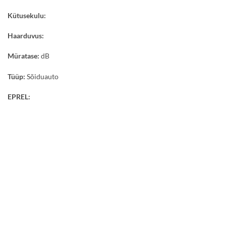
Kütusekulu:
Haarduvus:
Müratase:
dB
Tüüp:
Sõiduauto
EPREL: