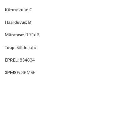
Kütusekulu:
C
Haarduvus:
B
Müratase:
B 71dB
Tüüp:
Sõiduauto
EPREL:
834834
3PMSF:
3PMSF