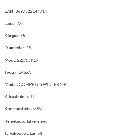
EAN:
8697322144714
Laius:
225
Kõrgus:
55
Diameeter:
19
Mõõt:
225/55R19
Tootja:
LASSA
Mudel:
COMPETUS WINTER 2 +
Kiirusindeks:
H
Koormusindeks:
99
Rehvitüüp:
Talverehvid
Talvehooaeg:
Lamell