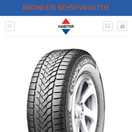
Skip
BRONEERI REHVIVAHETUS
to
content