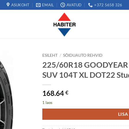
ASUKOHT
EMAIL
AVATUD
+372 5658 326
ESILEHT
/
SÕIDUAUTO REHVID
225/60R18 GOODYEAR 
SUV 104T XL DOT22 St
168.64
€
1 laos
LISA