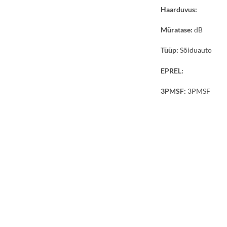
Haarduvus:
Müratase:
dB
Tüüp:
Sõiduauto
EPREL:
3PMSF:
3PMSF