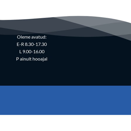
Oleme avatud:
E-R 8.30-17.30
L 9.00-16.00
P ainult hooajal