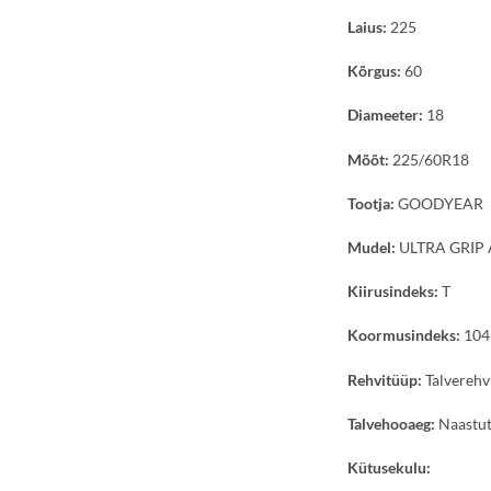
Laius:
225
Kõrgus:
60
Diameeter:
18
Mõõt:
225/60R18
Tootja:
GOODYEAR
Mudel:
ULTRA GRIP 
Kiirusindeks:
T
Koormusindeks:
104
Rehvitüüp:
Talverehv
Talvehooaeg:
Naastut
Kütusekulu: