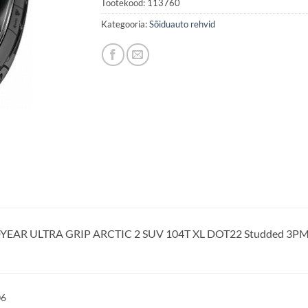
Tootekood:
113760
Kategooria:
Sõiduauto rehvid
EAR ULTRA GRIP ARCTIC 2 SUV 104T XL DOT22 Studded 3P
06