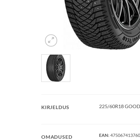
225/60R18 GOODY
KIRJELDUS
EAN:
47506741376
OMADUSED