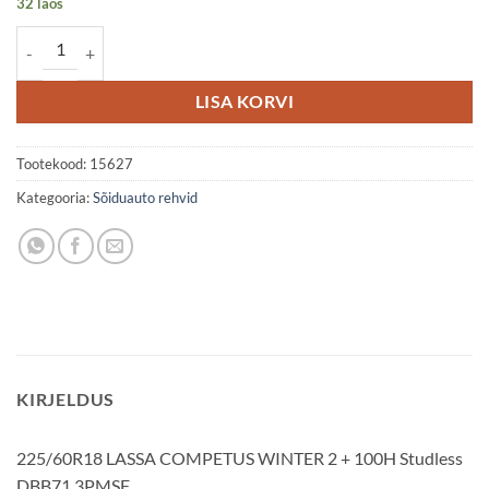
32 laos
225/60R18 LASSA COMPETUS WINTER 2 + 100H Studless DBB71 3
LISA KORVI
Tootekood:
15627
Kategooria:
Sõiduauto rehvid
KIRJELDUS
225/60R18 LASSA COMPETUS WINTER 2 + 100H Studless
DBB71 3PMSF