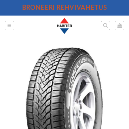
Skip
BRONEERI REHVIVAHETUS
to
content