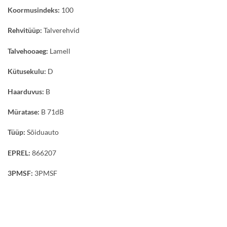
Koormusindeks:
100
Rehvitüüp:
Talverehvid
Talvehooaeg:
Lamell
Kütusekulu:
D
Haarduvus:
B
Müratase:
B 71dB
Tüüp:
Sõiduauto
EPREL:
866207
3PMSF:
3PMSF