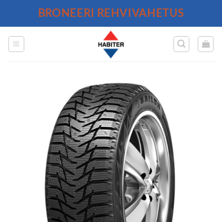
Skip
BRONEERI REHVIVAHETUS
to
content