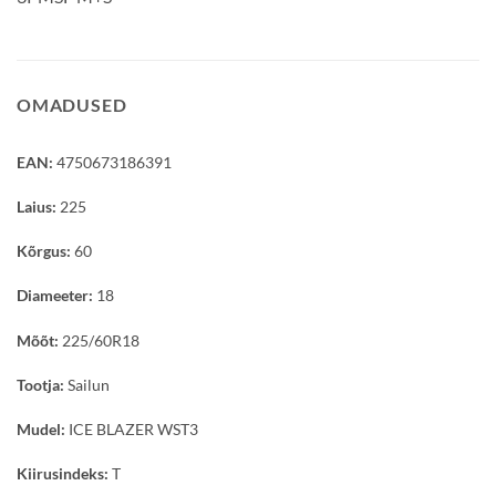
OMADUSED
EAN:
4750673186391
Laius:
225
Kõrgus:
60
Diameeter:
18
Mõõt:
225/60R18
Tootja:
Sailun
Mudel:
ICE BLAZER WST3
Kiirusindeks:
T