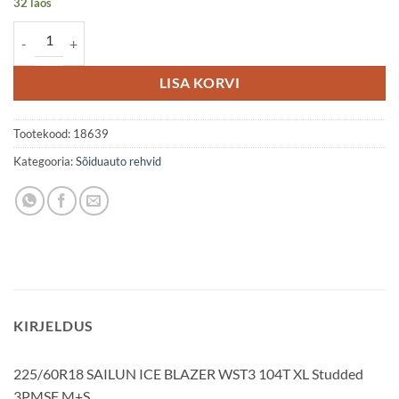
32 laos
225/60R18 SAILUN ICE BLAZER WST3 104T XL Studded 3PMSF M+S
LISA KORVI
Tootekood:
18639
Kategooria:
Sõiduauto rehvid
KIRJELDUS
225/60R18 SAILUN ICE BLAZER WST3 104T XL Studded
3PMSF M+S