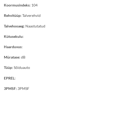
Koormusindeks:
104
Rehvitüüp:
Talverehvid
Talvehooaeg:
Naastutatud
Kütusekulu:
Haarduvus:
Müratase:
dB
Tüüp:
Sõiduauto
EPREL:
3PMSF:
3PMSF