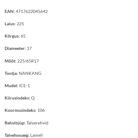
EAN:
4717622045642
Laius:
225
Kõrgus:
65
Diameeter:
17
Mõõt:
225/65R17
Tootja:
NANKANG
Mudel:
ICE-1
Kiirusindeks:
Q
Koormusindeks:
106
Rehvitüüp:
Talverehvid
Talvehooaeg:
Lamell