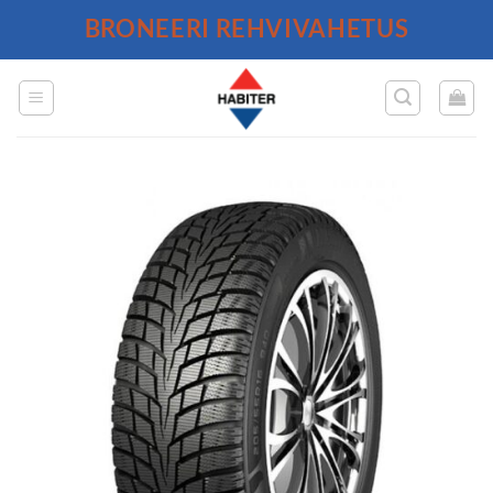
Skip
BRONEERI REHVIVAHETUS
to
content