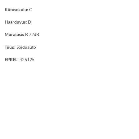
Kütusekulu:
C
Haarduvus:
D
Müratase:
B 72dB
Tüüp:
Sõiduauto
EPREL:
426125