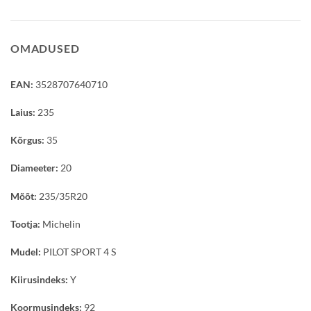
OMADUSED
EAN:
3528707640710
Laius:
235
Kõrgus:
35
Diameeter:
20
Mõõt:
235/35R20
Tootja:
Michelin
Mudel:
PILOT SPORT 4 S
Kiirusindeks:
Y
Koormusindeks:
92