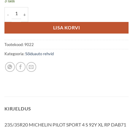
3 laos
235/35R20 MICHELIN PILOT SPORT 4 S 92Y XL RP DAB71 kogus
LISA KORVI
Tootekood:
9022
Kategooria:
Sõiduauto rehvid
KIRJELDUS
235/35R20 MICHELIN PILOT SPORT 4 S 92Y XL RP DAB71