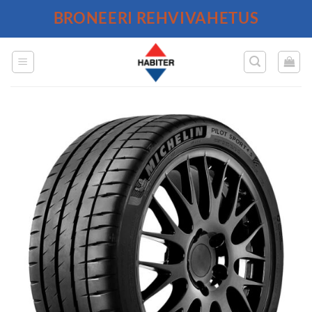
Skip
BRONEERI REHVIVAHETUS
to
content