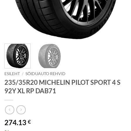
ESILEHT
/
SÕIDUAUTO REHVID
235/35R20 MICHELIN PILOT SPORT 4 S
92Y XL RP DAB71
274.13
€