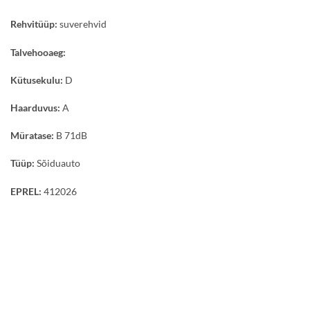
Rehvitüüp:
suverehvid
Talvehooaeg:
Kütusekulu:
D
Haarduvus:
A
Müratase:
B 71dB
Tüüp:
Sõiduauto
EPREL:
412026