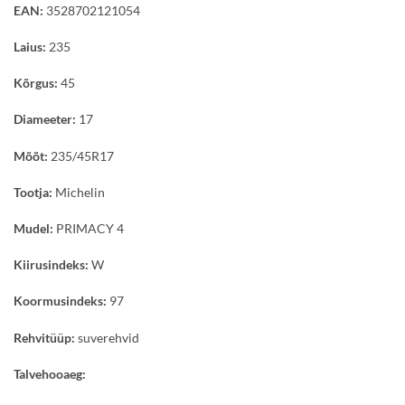
EAN:
3528702121054
Laius:
235
Kõrgus:
45
Diameeter:
17
Mõõt:
235/45R17
Tootja:
Michelin
Mudel:
PRIMACY 4
Kiirusindeks:
W
Koormusindeks:
97
Rehvitüüp:
suverehvid
Talvehooaeg: