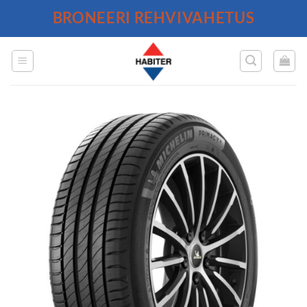
Skip
BRONEERI REHVIVAHETUS
to
content