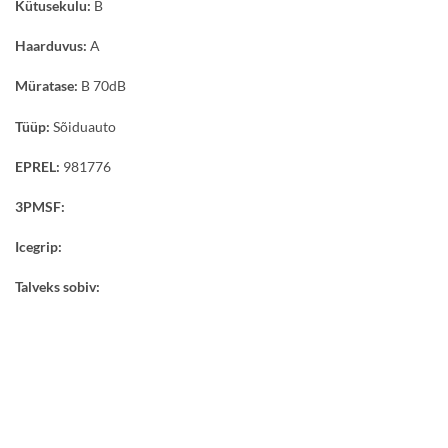
Kütusekulu:
B
Haarduvus:
A
Müratase:
B 70dB
Tüüp:
Sõiduauto
EPREL:
981776
3PMSF:
Icegrip:
Talveks sobiv: