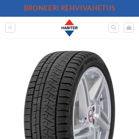
Skip
BRONEERI REHVIVAHETUS
to
content