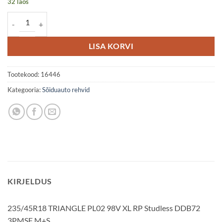
32 laos
235/45R18 TRIANGLE PL02 98V XL RP Studless DDB72 3PMSF M+S 
LISA KORVI
Tootekood:
16446
Kategooria:
Sõiduauto rehvid
KIRJELDUS
235/45R18 TRIANGLE PL02 98V XL RP Studless DDB72
3PMSF M+S