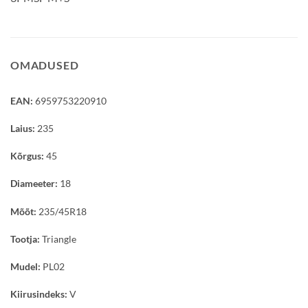
OMADUSED
EAN:
6959753220910
Laius:
235
Kõrgus:
45
Diameeter:
18
Mõõt:
235/45R18
Tootja:
Triangle
Mudel:
PL02
Kiirusindeks:
V