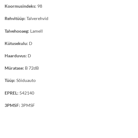
Koormusindeks:
98
Rehvitüüp:
Talverehvid
Talvehooaeg:
Lamell
Kütusekulu:
D
Haarduvus:
D
Müratase:
B 72dB
Tüüp:
Sõiduauto
EPREL:
542140
3PMSF:
3PMSF