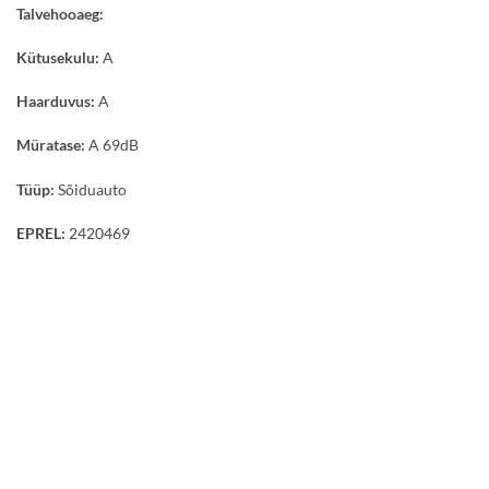
Talvehooaeg:
Kütusekulu:
A
Haarduvus:
A
Müratase:
A 69dB
Tüüp:
Sõiduauto
EPREL:
2420469