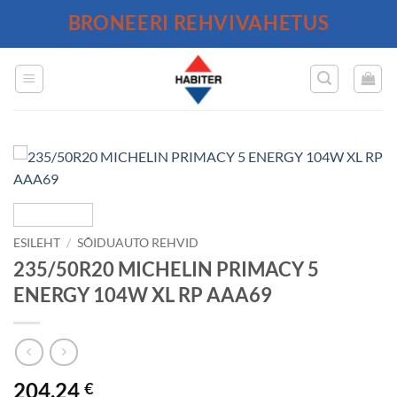
Skip
BRONEERI REHVIVAHETUS
to
content
ESILEHT
/
SÕIDUAUTO REHVID
235/50R20 MICHELIN PRIMACY 5
ENERGY 104W XL RP AAA69
204.24
€