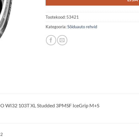
Tootekood:
53421
Kategooria:
Sõiduauto rehvid
 WI32 103T XL Studded 3PMSF IceGrip M+S
82