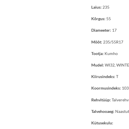
Laius:
235
Kõrgus:
55
Diameeter:
17
Mõõt:
235/55R17
Tootja:
Kumho
Mudel:
WI32, WINTE
Kiirusindeks:
T
Koormusindeks:
103
Rehvitüüp:
Talverehv
Talvehooaeg:
Naastut
Kütusekulu: