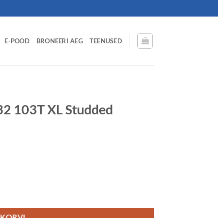
E-POOD
BRONEERI AEG
TEENUSED
 103T XL Studded
SF IceGrip M+S kogus
 KORVI