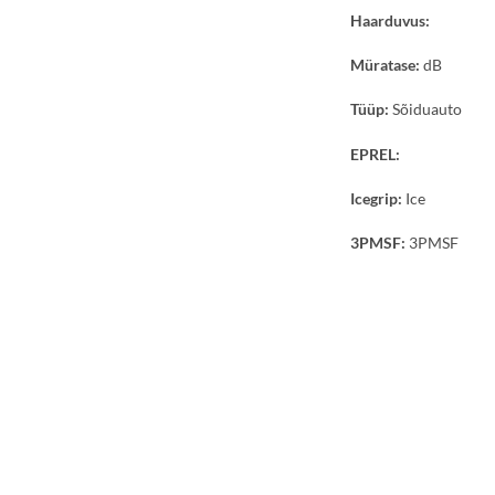
Haarduvus:
Müratase:
dB
Tüüp:
Sõiduauto
EPREL:
Icegrip:
Ice
3PMSF:
3PMSF