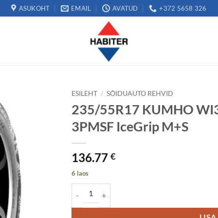
ASUKOHT
EMAIL
AVATUD
+372 5658 326
ESILEHT
/
SÕIDUAUTO REHVID
235/55R17 KUMHO WI32
3PMSF IceGrip M+S
136.77
€
6 laos
235/55R17 KUMHO WI32 103T XL Studded 3PM
LISA