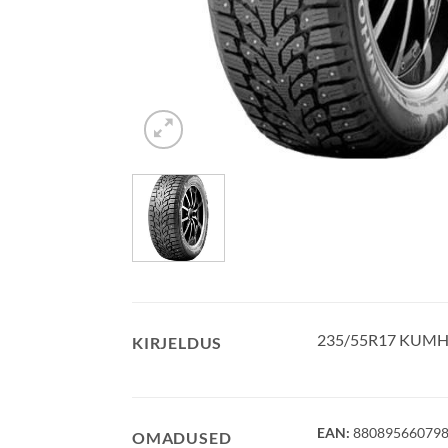
235/55R17 KUMHO
KIRJELDUS
EAN:
88089566079
OMADUSED