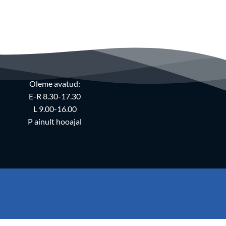
Oleme avatud:
E-R 8.30-17.30
L 9.00-16.00
P ainult hooajal