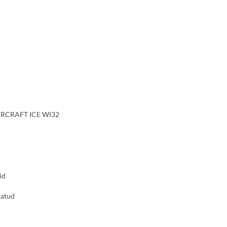
RCRAFT ICE WI32
id
atud