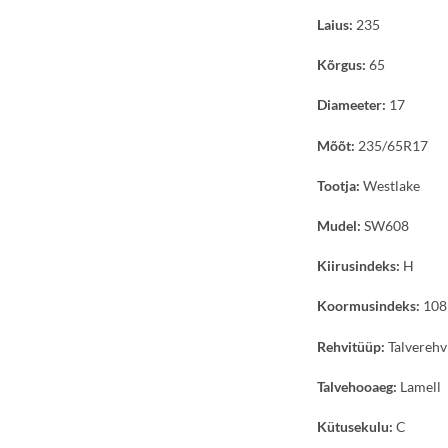
Laius:
235
Kõrgus:
65
Diameeter:
17
Mõõt:
235/65R17
Tootja:
Westlake
Mudel:
SW608
Kiirusindeks:
H
Koormusindeks:
108
Rehvitüüp:
Talverehv
Talvehooaeg:
Lamell
Kütusekulu:
C