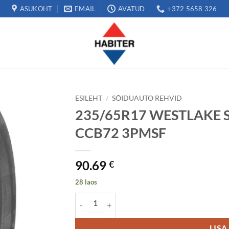
ASUKOHT
EMAIL
AVATUD
+372 5658 326
ESILEHT
/
SÕIDUAUTO REHVID
235/65R17 WESTLAKE S
CCB72 3PMSF
90.69
€
28 laos
235/65R17 WESTLAKE SW608 108H XL Studles
LISA