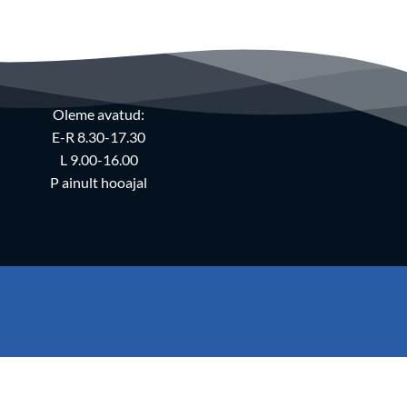
Oleme avatud:
E-R 8.30-17.30
L 9.00-16.00
P ainult hooajal