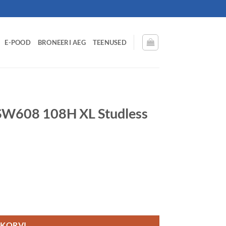
E-POOD
BRONEERI AEG
TEENUSED
W608 108H XL Studless
s CCB72 3PMSF kogus
 KORVI