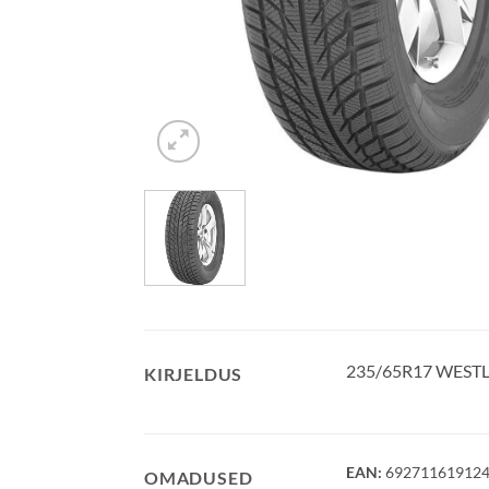
235/65R17 WESTL
KIRJELDUS
EAN:
69271161912
OMADUSED