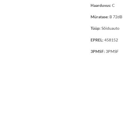
Haarduvus:
C
Müratase:
B 72dB
Tüüp:
Sõiduauto
EPREL:
458152
3PMSF:
3PMSF