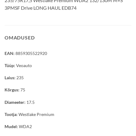
235/75R17,5 Westlake Premium WDA2 132/130M M+S
3PMSF Drive LONG HAUL EDB74
OMADUSED
EAN:
8859305522920
Tüüp:
Veoauto
Laius:
235
Kõrgus:
75
Diameeter:
17.5
Tootja:
Westlake Premium
Mudel:
WDA2