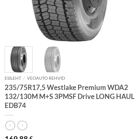
ESILEHT
/
VEOAUTO REHVID
235/75R17,5 Westlake Premium WDA2
132/130M M+S 3PMSF Drive LONG HAUL
EDB74
169.88
€