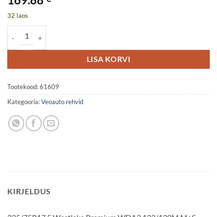
32 laos
235/75R17,5 Westlake Premium WDA2 132/130M M+S 3PMSF Driv
LISA KORVI
Tootekood:
61609
Kategooria:
Veoauto rehvid
KIRJELDUS