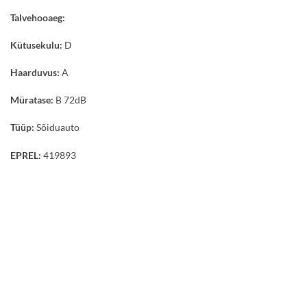
Talvehooaeg:
Kütusekulu:
D
Haarduvus:
A
Müratase:
B 72dB
Tüüp:
Sõiduauto
EPREL:
419893