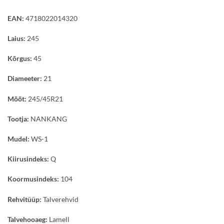
EAN:
4718022014320
Laius:
245
Kõrgus:
45
Diameeter:
21
Mõõt:
245/45R21
Tootja:
NANKANG
Mudel:
WS-1
Kiirusindeks:
Q
Koormusindeks:
104
Rehvitüüp:
Talverehvid
Talvehooaeg:
Lamell