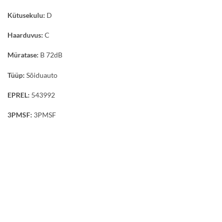
Kütusekulu:
D
Haarduvus:
C
Müratase:
B 72dB
Tüüp:
Sõiduauto
EPREL:
543992
3PMSF:
3PMSF