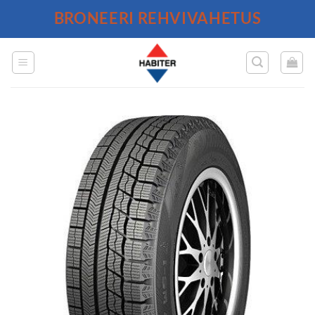
Skip
BRONEERI REHVIVAHETUS
to
content