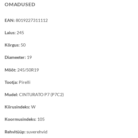
OMADUSED
EAN:
8019227311112
Laius:
245
Kõrgus:
50
Diameeter:
19
Mõõt:
245/50R19
Tootja:
Pirelli
Mudel:
CINTURATO P7 (P7C2)
Kiirusindeks:
W
Koormusindeks:
105
Rehvitüüp:
suverehvid