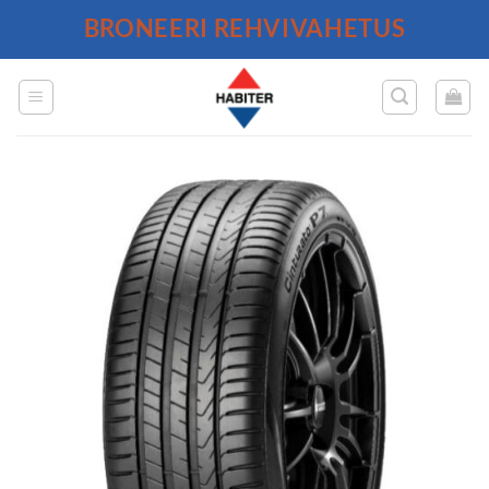
Skip
BRONEERI REHVIVAHETUS
to
content