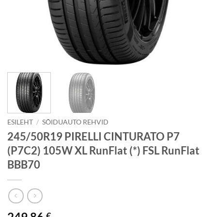
ESILEHT
/
SÕIDUAUTO REHVID
245/50R19 PIRELLI CINTURATO P7
(P7C2) 105W XL RunFlat (*) FSL RunFlat
BBB70
249.86
€