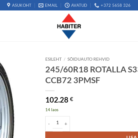
ASUKOHT
EMAIL
AVATUD
+372 5658 326
ESILEHT
/
SÕIDUAUTO REHVID
245/60R18 ROTALLA S33
CCB72 3PMSF
102.28
€
14 laos
245/60R18 ROTALLA S330 105H RP Studless C
LISA