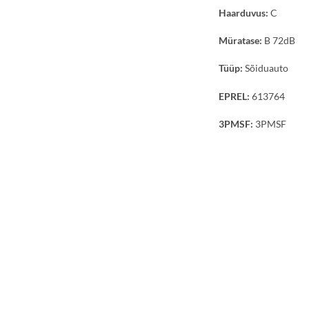
Haarduvus:
C
Müratase:
B 72dB
Tüüp:
Sõiduauto
EPREL:
613764
3PMSF:
3PMSF