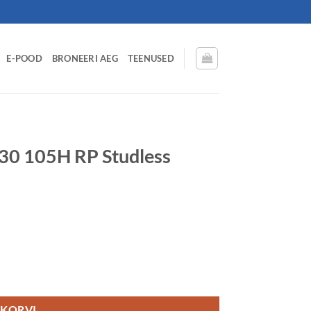
E-POOD
BRONEERI AEG
TEENUSED
0 105H RP Studless
CB72 3PMSF kogus
 KORVI