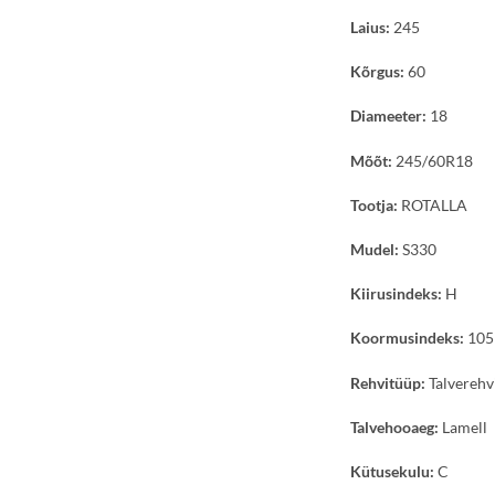
Laius:
245
Kõrgus:
60
Diameeter:
18
Mõõt:
245/60R18
Tootja:
ROTALLA
Mudel:
S330
Kiirusindeks:
H
Koormusindeks:
105
Rehvitüüp:
Talverehv
Talvehooaeg:
Lamell
Kütusekulu:
C