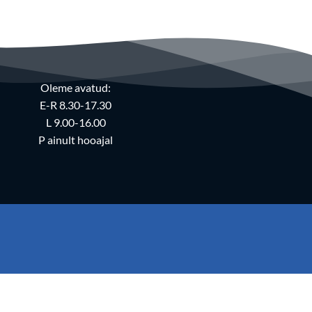
Oleme avatud:
E-R 8.30-17.30
L 9.00-16.00
P ainult hooajal