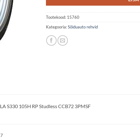
Tootekood:
15760
Kategooria:
Sõiduauto rehvid
LA S330 105H RP Studless CCB72 3PMSF
17