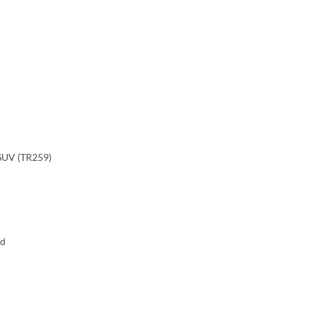
UV (TR259)
id