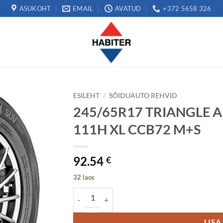
ASUKOHT
EMAIL
AVATUD
+372 5658 326
ESILEHT
/
SÕIDUAUTO REHVID
245/65R17 TRIANGLE A
111H XL CCB72 M+S
92.54
€
32 laos
245/65R17 TRIANGLE ADVANTEX SUV (TR259)
LISA