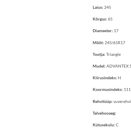
Laius:
245
Kõrgus:
65
Diameeter:
17
Mõõt:
245/65R17
Tootja:
Triangle
Mudel:
ADVANTEX S
Kiirusindeks:
H
Koormusindeks:
111
Rehvitüüp:
suverehv
Talvehooaeg:
Kütusekulu:
C