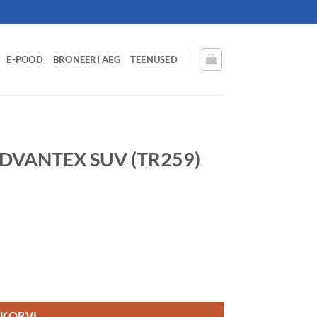
E-POOD
BRONEERI AEG
TEENUSED
DVANTEX SUV (TR259)
 111H XL CCB72 M+S kogus
 KORVI