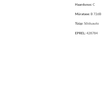
Haarduvus:
C
Müratase:
B 72dB
Tüüp:
Sõiduauto
EPREL:
428784