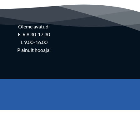
Oleme avatud:
E-R 8.30-17.30
L 9.00-16.00
P ainult hooajal