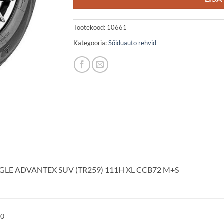
Tootekood:
10661
Kategooria:
Sõiduauto rehvid
GLE ADVANTEX SUV (TR259) 111H XL CCB72 M+S
60