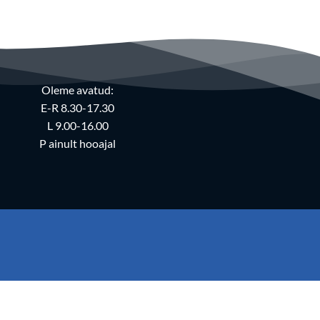
Oleme avatud:
E-R 8.30-17.30
L 9.00-16.00
P ainult hooajal