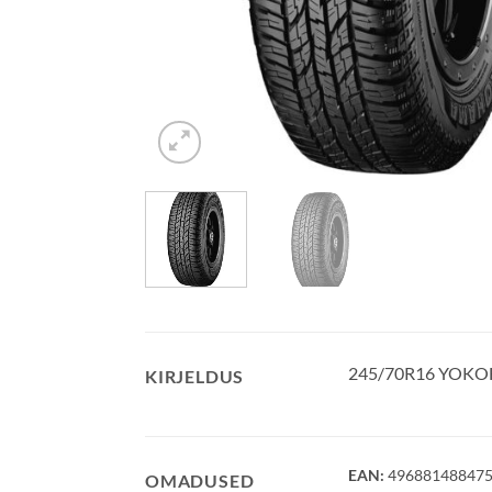
245/70R16 YOKO
KIRJELDUS
EAN:
49688148847
OMADUSED