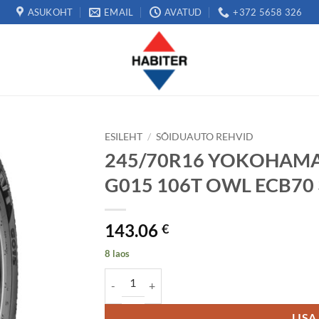
ASUKOHT
EMAIL
AVATUD
+372 5658 326
ESILEHT
/
SÕIDUAUTO REHVID
245/70R16 YOKOHAMA
G015 106T OWL ECB70
143.06
€
8 laos
245/70R16 YOKOHAMA GEOLANDAR A/T-S G0
LISA