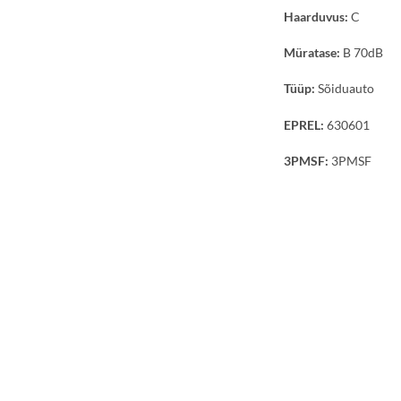
Haarduvus:
C
Müratase:
B 70dB
Tüüp:
Sõiduauto
EPREL:
630601
3PMSF:
3PMSF