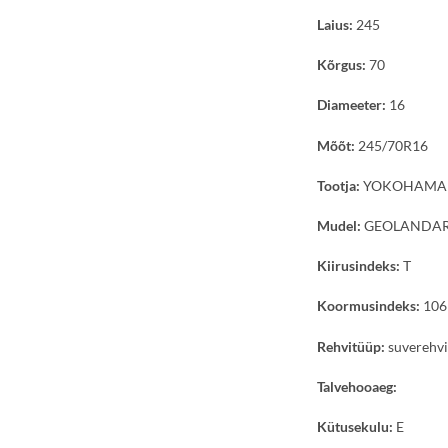
Laius:
245
Kõrgus:
70
Diameeter:
16
Mõõt:
245/70R16
Tootja:
YOKOHAMA
Mudel:
GEOLANDAR 
Kiirusindeks:
T
Koormusindeks:
106
Rehvitüüp:
suverehv
Talvehooaeg:
Kütusekulu:
E