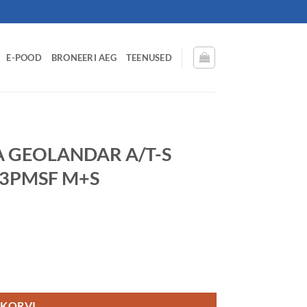
E-POOD
BRONEERI AEG
TEENUSED
 GEOLANDAR A/T-S
 3PMSF M+S
15 106T OWL ECB70 3PMSF M+S kogus
 KORVI