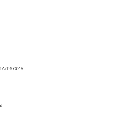
A/T-S G015
id