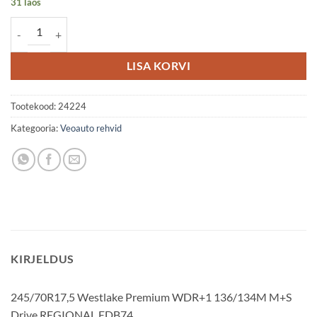
31 laos
245/70R17,5 Westlake Premium WDR+1 136/134M M+S Drive REG
LISA KORVI
Tootekood:
24224
Kategooria:
Veoauto rehvid
KIRJELDUS
245/70R17,5 Westlake Premium WDR+1 136/134M M+S
Drive REGIONAL EDB74