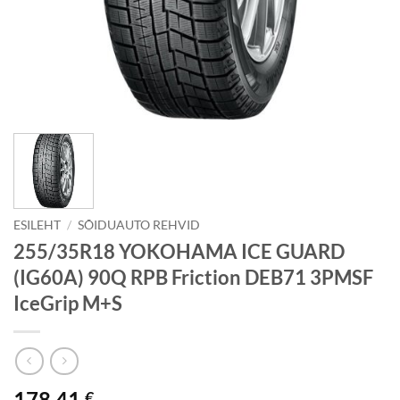
ESILEHT
/
SÕIDUAUTO REHVID
255/35R18 YOKOHAMA ICE GUARD
(IG60A) 90Q RPB Friction DEB71 3PMSF
IceGrip M+S
178.41
€