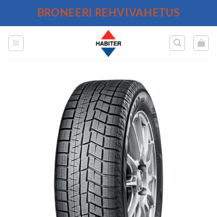
Skip
BRONEERI REHVIVAHETUS
to
content