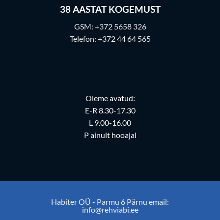
38
AASTAT KOGEMUST
GSM:
+372 5658 326
Telefon:
+372 44 64 565
Oleme avatud:
E-R 8.30-17.30
L 9.00-16.00
P ainult hooajal
Habiter OÜ - Parmu 6 Pärnu email:
info@rehviabi.ee