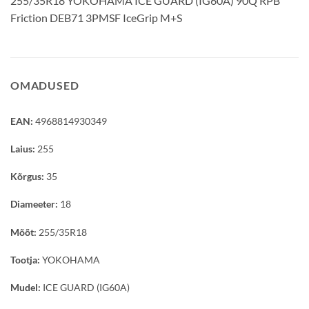
255/35R18 YOKOHAMA ICE GUARD (IG60A) 90Q RPB
Friction DEB71 3PMSF IceGrip M+S
OMADUSED
EAN:
4968814930349
Laius:
255
Kõrgus:
35
Diameeter:
18
Mõõt:
255/35R18
Tootja:
YOKOHAMA
Mudel:
ICE GUARD (IG60A)