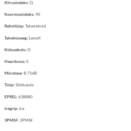
Kiirusindeks:
Q
Koormusindeks:
90
Rehvitüüp:
Talverehvid
Talvehooaeg:
Lamell
Kütusekulu:
D
Haarduvus:
E
Müratase:
B 71dB
Tüüp:
Sõiduauto
EPREL:
638880
Icegrip:
Ice
3PMSF:
3PMSF