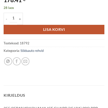
28 laos
255/35R18 YOKOHAMA ICE GUARD (IG60A) 90Q RPB Friction DEB7
LISA KORVI
Tootekood:
18792
Kategooria:
Sõiduauto rehvid
KIRJELDUS