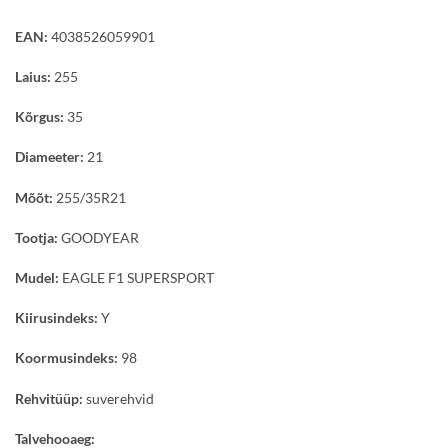
EAN:
4038526059901
Laius:
255
Kõrgus:
35
Diameeter:
21
Mõõt:
255/35R21
Tootja:
GOODYEAR
Mudel:
EAGLE F1 SUPERSPORT
Kiirusindeks:
Y
Koormusindeks:
98
Rehvitüüp:
suverehvid
Talvehooaeg: