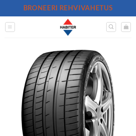
Skip
BRONEERI REHVIVAHETUS
to
content