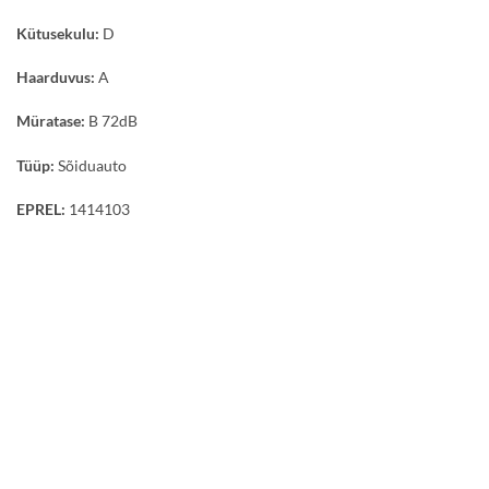
Kütusekulu:
D
Haarduvus:
A
Müratase:
B 72dB
Tüüp:
Sõiduauto
EPREL:
1414103