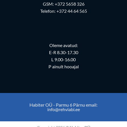
GSM:
+372 5658 326
Telefon:
+372 44 64 565
Oleme avatud:
E-R 8.30-17.30
L 9.00-16.00
P ainult hooajal
Habiter OÜ - Parmu 6 Pärnu email:
info@rehviabi.ee