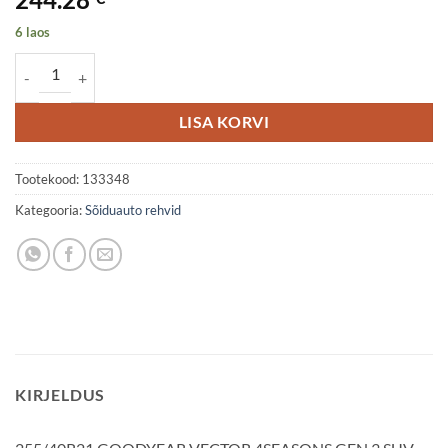
6 laos
255/40R21 GOODYEAR VECTOR 4SEASONS GEN 3 SUV 102T XL Ele
LISA KORVI
Tootekood:
133348
Kategooria:
Sõiduauto rehvid
KIRJELDUS