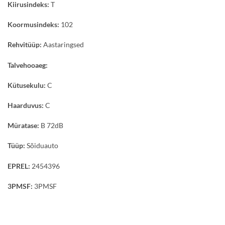
Kiirusindeks:
T
Koormusindeks:
102
Rehvitüüp:
Aastaringsed
Talvehooaeg:
Kütusekulu:
C
Haarduvus:
C
Müratase:
B 72dB
Tüüp:
Sõiduauto
EPREL:
2454396
3PMSF:
3PMSF