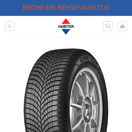
Skip
BRONEERI REHVIVAHETUS
to
content