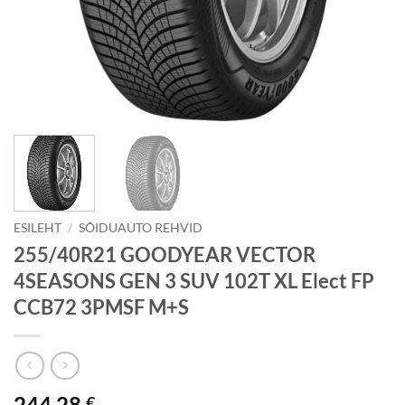
ESILEHT
/
SÕIDUAUTO REHVID
255/40R21 GOODYEAR VECTOR
4SEASONS GEN 3 SUV 102T XL Elect FP
CCB72 3PMSF M+S
244.28
€