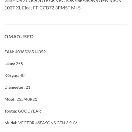
255/40R21 GOODYEAR VECTOR 4SEASONS GEN 3 SUV
102T XL Elect FP CCB72 3PMSF M+S
OMADUSED
EAN:
4038526514059
Laius:
255
Kõrgus:
40
Diameeter:
21
Mõõt:
255/40R21
Tootja:
GOODYEAR
Mudel:
VECTOR 4SEASONS GEN 3 SUV