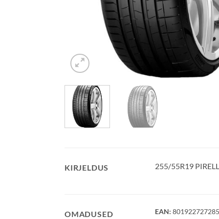
255/55R19 PIREL
KIRJELDUS
EAN:
80192272728
OMADUSED