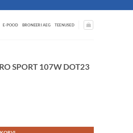
E-POOD
BRONEERI AEG
TEENUSED
ZERO SPORT 107W DOT23
3 BAA69 kogus
 KORVI