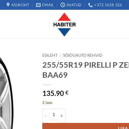
ASUKOHT
EMAIL
AVATUD
+372 5658 326
ESILEHT
/
SÕIDUAUTO REHVID
255/55R19 PIRELLI P 
BAA69
135.90
€
2 laos
255/55R19 PIRELLI P ZERO SPORT 107W DOT2
LISA