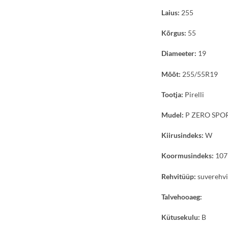
Laius:
255
Kõrgus:
55
Diameeter:
19
Mõõt:
255/55R19
Tootja:
Pirelli
Mudel:
P ZERO SPO
Kiirusindeks:
W
Koormusindeks:
107
Rehvitüüp:
suverehv
Talvehooaeg:
Kütusekulu:
B