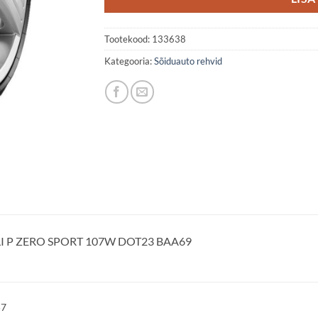
Tootekood:
133638
Kategooria:
Sõiduauto rehvid
LI P ZERO SPORT 107W DOT23 BAA69
57