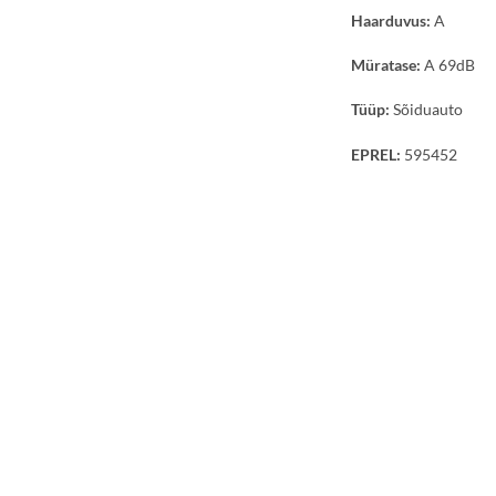
Haarduvus:
A
Müratase:
A 69dB
Tüüp:
Sõiduauto
EPREL:
595452