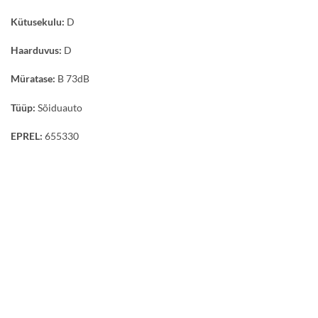
Kütusekulu:
D
Haarduvus:
D
Müratase:
B 73dB
Tüüp:
Sõiduauto
EPREL:
655330