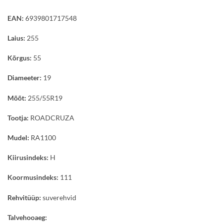
EAN:
6939801717548
Laius:
255
Kõrgus:
55
Diameeter:
19
Mõõt:
255/55R19
Tootja:
ROADCRUZA
Mudel:
RA1100
Kiirusindeks:
H
Koormusindeks:
111
Rehvitüüp:
suverehvid
Talvehooaeg: