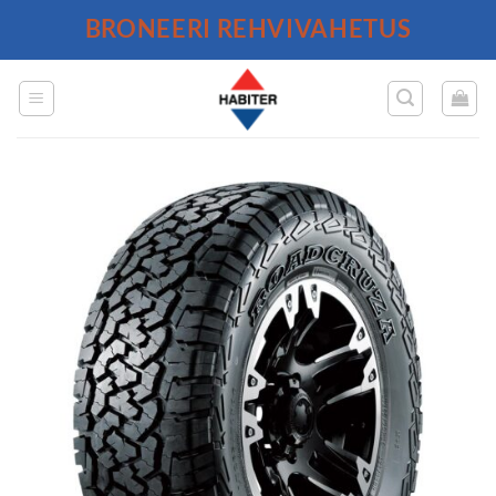
Skip
BRONEERI REHVIVAHETUS
to
content