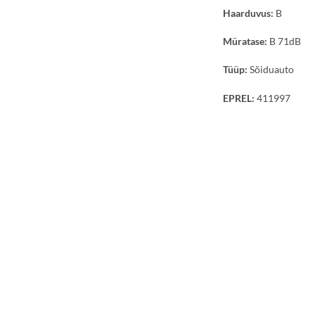
Haarduvus:
B
Müratase:
B 71dB
Tüüp:
Sõiduauto
EPREL:
411997