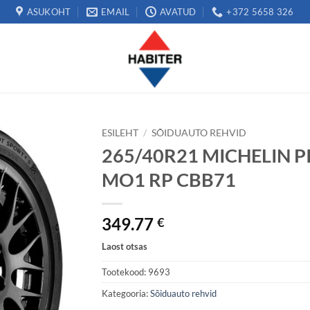
ASUKOHT
EMAIL
AVATUD
+372 5658 326
ESILEHT
/
SÕIDUAUTO REHVID
265/40R21 MICHELIN PI
MO1 RP CBB71
349.77
€
Laost otsas
Tootekood:
9693
Kategooria:
Sõiduauto rehvid