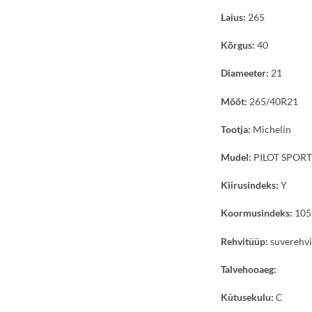
Laius:
265
Kõrgus:
40
Diameeter:
21
Mõõt:
265/40R21
Tootja:
Michelin
Mudel:
PILOT SPORT 
Kiirusindeks:
Y
Koormusindeks:
105
Rehvitüüp:
suverehv
Talvehooaeg:
Kütusekulu:
C