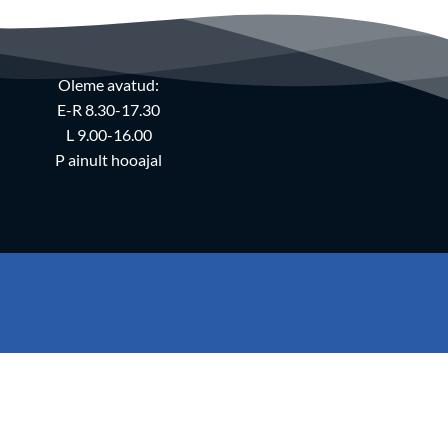
Oleme avatud:
E-R 8.30-17.30
L 9.00-16.00
P ainult hooajal