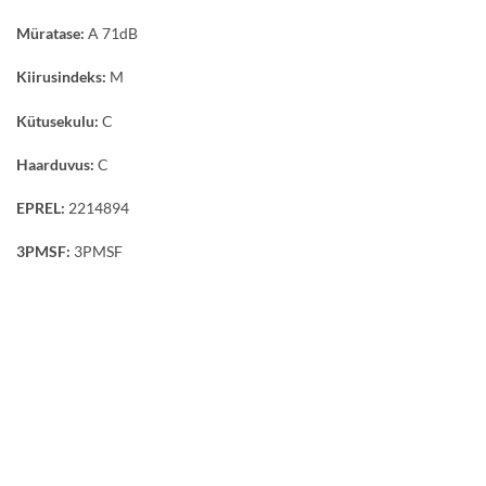
Müratase:
A 71dB
Kiirusindeks:
M
Kütusekulu:
C
Haarduvus:
C
EPREL:
2214894
3PMSF:
3PMSF