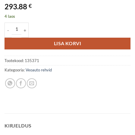
293.88
€
4 laos
265/70R17.5 Prometeon R02 Profuel Drive 140/138M M+S 3PMSF D
LISA KORVI
Tootekood:
135371
Kategooria:
Veoauto rehvid
KIRJELDUS