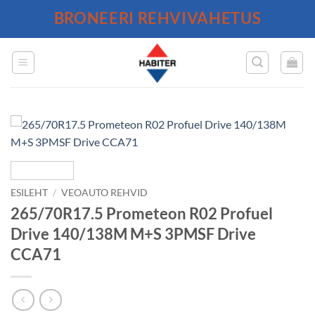
Skip
BRONEERI REHVIVAHETUS
to
content
ESILEHT
/
VEOAUTO REHVID
265/70R17.5 Prometeon R02 Profuel
Drive 140/138M M+S 3PMSF Drive
CCA71